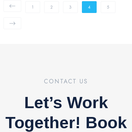
1
2
3
4
5
CONTACT US
Let’s Work
Together! Book