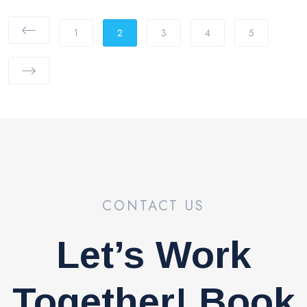
1
2
3
4
5
CONTACT US
Let’s Work
Together! Book