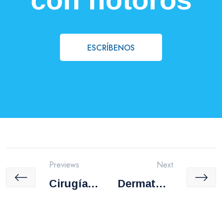
ESCRÍBENOS
Previews
Next
Cirugía
Dermatolo
Vascular
Gía