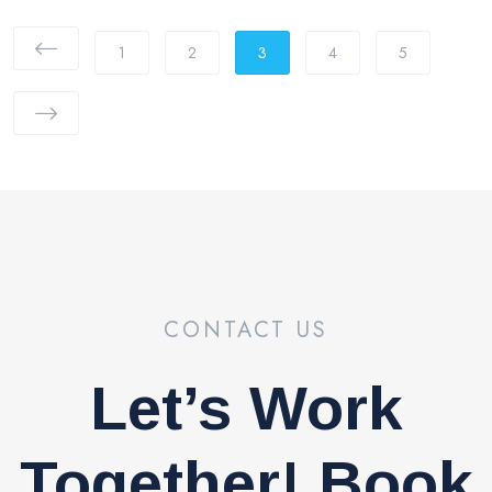
1
2
3
4
5
CONTACT US
Let’s Work
Together! Book