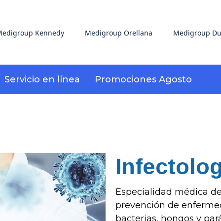
edigroup Kennedy
Medigroup Orellana
Medigroup Du
Servicio en línea
Promociones Agosto
Infectolog
Especialidad médica ded
prevención de enfermed
bacterias, hongos y par