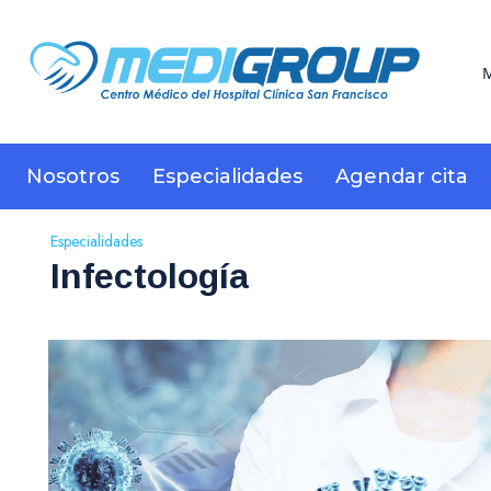
M
Nosotros
Especialidades
Agendar cita
Especialidades
Infectología