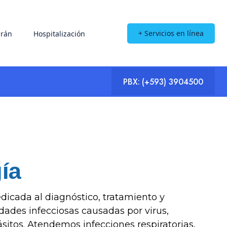
+ Servicios en línea
rán
Hospitalización
PBX:
(+593) 3904500
ía
icada al diagnóstico, tratamiento y
ades infecciosas causadas por virus,
ásitos. Atendemos infecciones respiratorias,