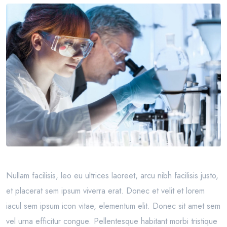
Nullam facilisis, leo eu ultrices laoreet, arcu nibh facilisis justo,
et placerat sem ipsum viverra erat. Donec et velit et lorem
iacul sem ipsum icon vitae, elementum elit. Donec sit amet sem
vel urna efficitur congue. Pellentesque habitant morbi tristique