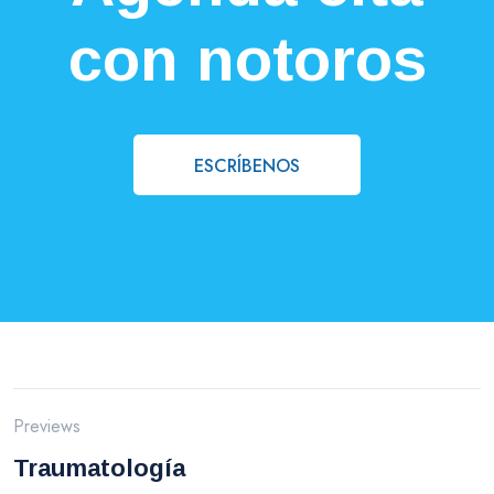
con notoros
ESCRÍBENOS
Previews
Traumatología