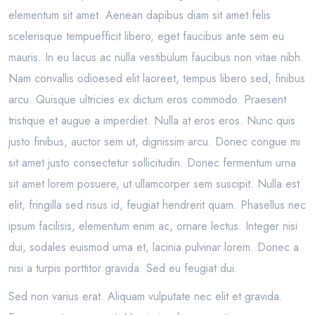
elementum sit amet. Aenean dapibus diam sit amet felis
scelerisque tempuefficit libero, eget faucibus ante sem eu
mauris. In eu lacus ac nulla vestibulum faucibus non vitae nibh.
Nam convallis odioesed elit laoreet, tempus libero sed, finibus
arcu. Quisque ultricies ex dictum eros commodo. Praesent
tristique et augue a imperdiet. Nulla at eros eros. Nunc quis
justo finibus, auctor sem ut, dignissim arcu. Donec congue mi
sit amet justo consectetur sollicitudin. Donec fermentum urna
sit amet lorem posuere, ut ullamcorper sem suscipit. Nulla est
elit, fringilla sed risus id, feugiat hendrerit quam. Phasellus nec
ipsum facilisis, elementum enim ac, ornare lectus. Integer nisi
dui, sodales euismod urna et, lacinia pulvinar lorem. Donec a
nisi a turpis porttitor gravida. Sed eu feugiat dui.
Sed non varius erat. Aliquam vulputate nec elit et gravida.