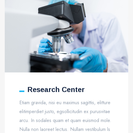
Research Center
Etiam gravida, nisi eu maximus sagittis, elitture
elitimperdiet justo, egsollicitudin ex purusvitae
arcu. In sodales quam et quam euismod mole.
Nulla non laoreet lectus. Nullam vestibulum ls