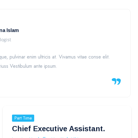
na Islam
logist
, pulvinar enim ultricis at. Vivamus vitae conse elit.
ariuss Vestibulum ante ipsum.
Part Time
Chief Executive Assistant.