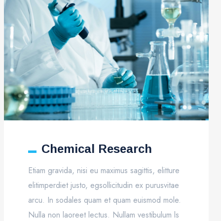
Chemical Research
Etiam gravida, nisi eu maximus sagittis, elitture
elitimperdiet justo, egsollicitudin ex purusvitae
arcu. In sodales quam et quam euismod mole.
Nulla non laoreet lectus. Nullam vestibulum ls