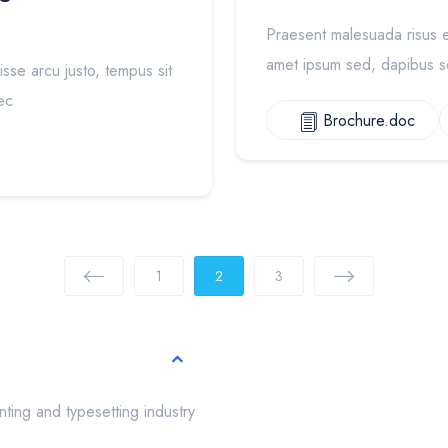
Praesent malesuada risus e
amet ipsum sed, dapibus sol
sse arcu justo, tempus sit
ec
Brochure.doc
1
2
3
nting and typesetting industry