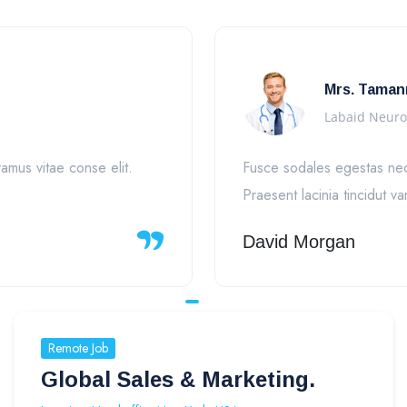
Mrs. Taman
Labaid Neuro
amus vitae conse elit.
Fusce sodales egestas neque
Praesent lacinia tincidut v
David Morgan
Remote Job
Global Sales & Marketing.