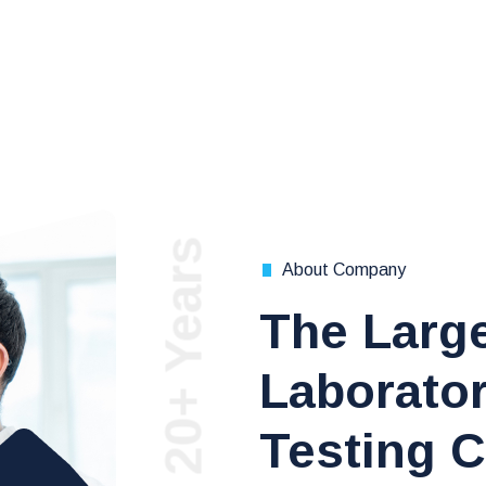
20+ Years
About Company
The Larg
Laborator
Testing C