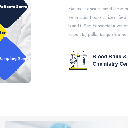
Patients Served
Mauris ut enim sit amet lacus 
vel tincidunt odio ultrices. Sed
blandit. Sed consectetur venena
ter
vulputate, pellentesque leo no
Blood Bank &
Sampling Support
Chemistry Cen