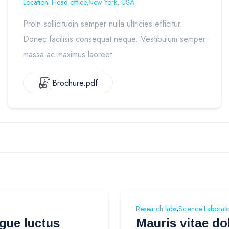
Location: Head office,New York, USA
Proin sollicitudin semper nulla ultricies efficitur.
Donec facilisis consequat neque. Vestibulum semper
massa ac maximus laoreet.
Brochure.pdf
,
Research labs
Science Laborat
gue luctus
Mauris vitae dol