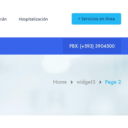
+ Servicios en línea
rán
Hospitalización
PBX:
(+593) 3904500
Home
widget3
Page 2