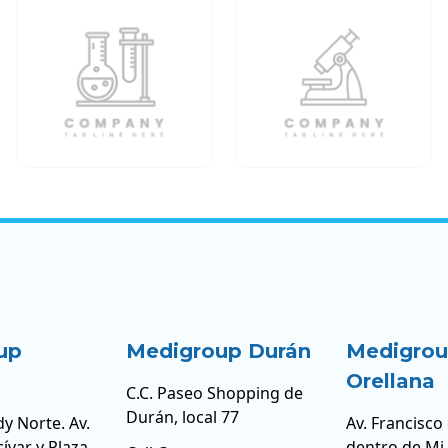
up
Medigroup Durán
Medigro
Orellana
C.C. Paseo Shopping de
Durán, local 77
y Norte. Av.
Av. Francisco
cívar y Plaza
dentro de Mi