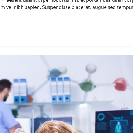
. Praesent ullamcorper lobortis nisl, et porta nulla ullamcor
am vel nibh sapien. Suspendisse placerat, augue sed tempus 