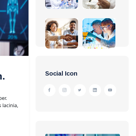
Social Icon
m.
per.
lacinia,