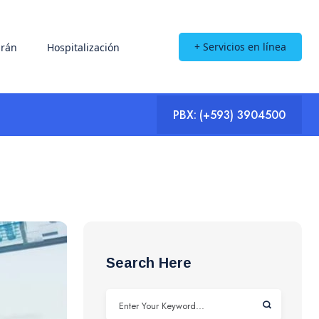
+ Servicios en línea
rán
Hospitalización
PBX:
(+593) 3904500
Search Here