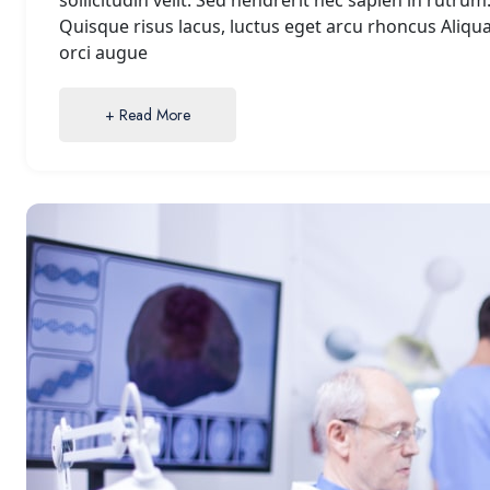
sollicitudin velit. Sed hendrerit nec sapien in rutrum
Quisque risus lacus, luctus eget arcu rhoncus Aliqu
orci augue
+ Read More