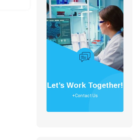
Let’s Work Together!
+Contact Us