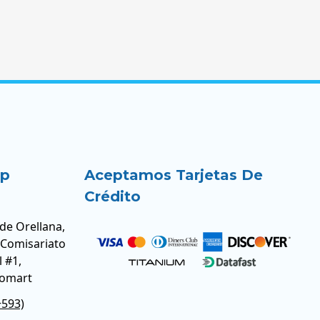
up
Aceptamos Tarjetas De
Crédito
 de Orellana,
 Comisariato
l #1,
romart
+593)