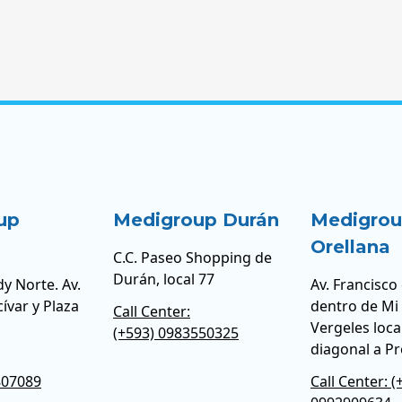
up
Medigroup Durán
Medigro
Orellana
C.C. Paseo Shopping de
Durán, local 77
y Norte. Av.
Av. Francisco
cívar y Plaza
dentro de Mi
Call Center:
Vergeles loca
(+593) 0983550325
diagonal a P
807089
Call Center: (