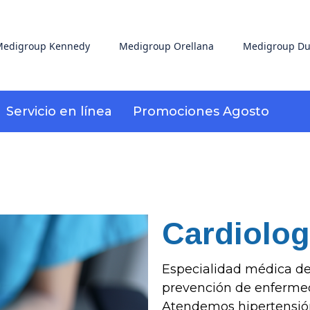
edigroup Kennedy
Medigroup Orellana
Medigroup Du
Servicio en línea
Promociones Agosto
Cardiolog
Especialidad médica ded
prevención de enfermeda
Atendemos hipertensión a