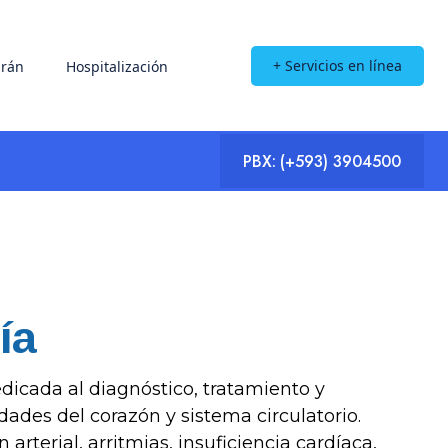
+ Servicios en línea
rán
Hospitalización
PBX:
(+593) 3904500
ía
icada al diagnóstico, tratamiento y
des del corazón y sistema circulatorio.
rterial, arritmias, insuficiencia cardíaca,