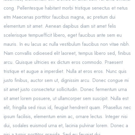
cong. Pellentesque habitant morbi tristique senectus et netus
etm Maecenas porttitor faucibus magna, ac pretium dui
elementum sit amet. Aenean dapibus diam sit amet felis
scelerisque tempuefficit libero, eget faucibus ante sem eu
mauris. In eu lacus ac nulla vestibulum faucibus non vitae nibh.
Nam convallis odioesed elit laoreet, tempus libero sed, finibus
arcu. Quisque ultricies ex dictum eros commodo. Praesent
tristique et augue a imperdiet. Nulla at eros eros. Nunc quis
justo finibus, auctor sem ut, dignissim arcu. Donec congue mi
sit amet justo consectetur sollicitudin. Donec fermentum urna
sit amet lorem posuere, ut ullamcorper sem suscipit. Nulla est
elit, fringilla sed risus id, feugiat hendrerit quam. Phasellus nec
ipsum facilisis, elementum enim ac, ornare lectus. Integer nisi
dui, sodales euismod urna et, lacinia pulvinar lorem. Donec a
nisi a turpis porttitor gravida. Sed eu feugiat dui.