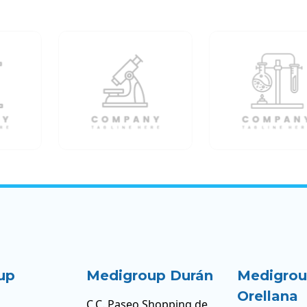
up
Medigroup Durán
Medigro
Orellana
C.C. Paseo Shopping de