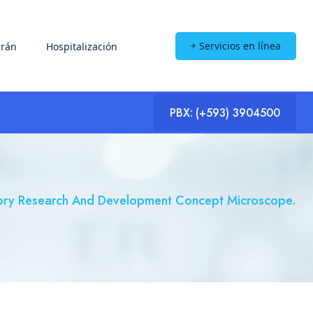
+ Servicios en línea
rán
Hospitalización
PBX:
(+593) 3904500
ory Research And Development Concept Microscope.