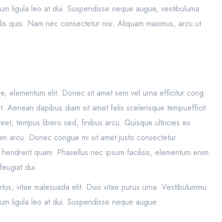
endum ligula leo at dui. Suspendisse neque augue, vestibuluma
ulis quis. Nam nec consectetur nisi. Aliquam maximus, arcu ut
itae, elementum elit. Donec sit amet sem vel urna efficitur cong.
. Aenean dapibus diam sit amet felis scelerisque tempuefficit
eet, tempus libero sed, finibus arcu. Quisque ultricies ex
ssim arcu. Donec congue mi sit amet justo consectetur
iat hendrerit quam. Phasellus nec ipsum facilisis, elementum enim
feugiat dui.
tus, vitae malesuada elit. Duis vitae purus urna. Vestibulummu
endum ligula leo at dui. Suspendisse neque augue