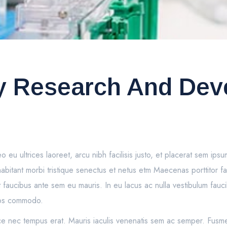
ry Research And De
o eu ultrices laoreet, arcu nibh facilisis justo, et placerat sem ips
 habitant morbi tristique senectus et netus etm Maecenas porttitor
et faucibus ante sem eu mauris. In eu lacus ac nulla vestibulum fauc
eros commodo.
sce nec tempus erat. Mauris iaculis venenatis sem ac semper. Fusme