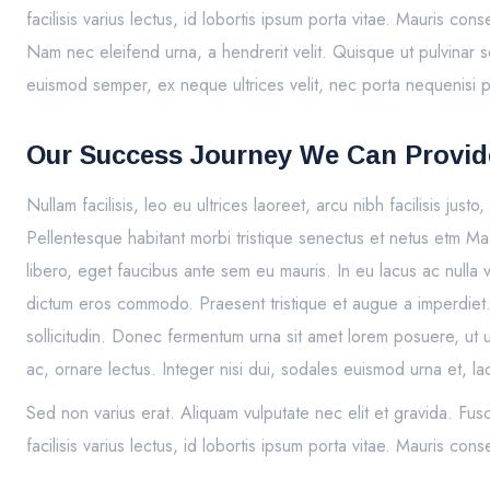
facilisis varius lectus, id lobortis ipsum porta vitae. Mauris 
Nam nec eleifend urna, a hendrerit velit. Quisque ut pulvinar s
euismod semper, ex neque ultrices velit, nec porta nequenisi port
Our Success Journey We Can Provid
Nullam facilisis, leo eu ultrices laoreet, arcu nibh facilisis jus
Pellentesque habitant morbi tristique senectus et netus etm Ma
libero, eget faucibus ante sem eu mauris. In eu lacus ac nulla 
dictum eros commodo. Praesent tristique et augue a imperdiet. 
sollicitudin. Donec fermentum urna sit amet lorem posuere, ut ul
ac, ornare lectus. Integer nisi dui, sodales euismod urna et, lac
Sed non varius erat. Aliquam vulputate nec elit et gravida. Fu
facilisis varius lectus, id lobortis ipsum porta vitae. Mauris 