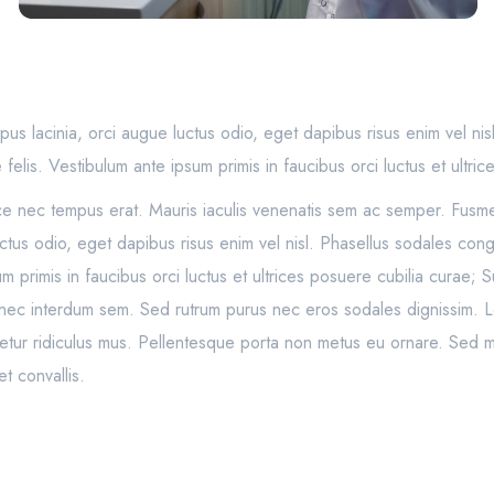
s lacinia, orci augue luctus odio, eget dapibus risus enim vel nis
felis. Vestibulum ante ipsum primis in faucibus orci luctus et ultric
sce nec tempus erat. Mauris iaculis venenatis sem ac semper. Fusme
tus odio, eget dapibus risus enim vel nisl. Phasellus sodales cong
m primis in faucibus orci luctus et ultrices posuere cubilia curae; 
r, nec interdum sem. Sed rutrum purus nec eros sodales dignissim. L
etur ridiculus mus. Pellentesque porta non metus eu ornare. Sed mo
t convallis.