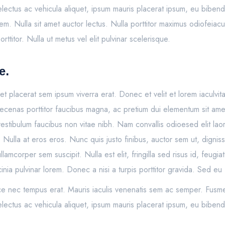
conselectus ac vehicula aliquet, ipsum mauris placerat ipsum, eu bib
em. Nulla sit amet auctor lectus. Nulla porttitor maximus odiofeiac
titor. Nulla ut metus vel elit pulvinar scelerisque.
e.
to, et placerat sem ipsum viverra erat. Donec et velit et lorem iaculv
ecenas porttitor faucibus magna, ac pretium dui elementum sit amet
vestibulum faucibus non vitae nibh. Nam convallis odioesed elit laor
Nulla at eros eros. Nunc quis justo finibus, auctor sem ut, digni
lamcorper sem suscipit. Nulla est elit, fringilla sed risus id, feug
inia pulvinar lorem. Donec a nisi a turpis porttitor gravida. Sed eu 
sce nec tempus erat. Mauris iaculis venenatis sem ac semper. Fusme
conselectus ac vehicula aliquet, ipsum mauris placerat ipsum, eu bib