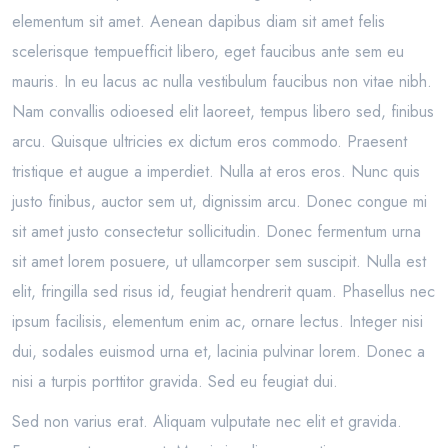
elementum sit amet. Aenean dapibus diam sit amet felis
scelerisque tempuefficit libero, eget faucibus ante sem eu
mauris. In eu lacus ac nulla vestibulum faucibus non vitae nibh.
Nam convallis odioesed elit laoreet, tempus libero sed, finibus
arcu. Quisque ultricies ex dictum eros commodo. Praesent
tristique et augue a imperdiet. Nulla at eros eros. Nunc quis
justo finibus, auctor sem ut, dignissim arcu. Donec congue mi
sit amet justo consectetur sollicitudin. Donec fermentum urna
sit amet lorem posuere, ut ullamcorper sem suscipit. Nulla est
elit, fringilla sed risus id, feugiat hendrerit quam. Phasellus nec
ipsum facilisis, elementum enim ac, ornare lectus. Integer nisi
dui, sodales euismod urna et, lacinia pulvinar lorem. Donec a
nisi a turpis porttitor gravida. Sed eu feugiat dui.
Sed non varius erat. Aliquam vulputate nec elit et gravida.