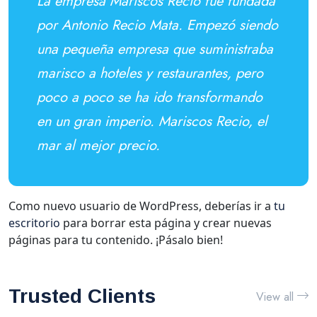
La empresa Mariscos Recio fue fundada
por Antonio Recio Mata. Empezó siendo
una pequeña empresa que suministraba
marisco a hoteles y restaurantes, pero
poco a poco se ha ido transformando
en un gran imperio. Mariscos Recio, el
mar al mejor precio.
Como nuevo usuario de WordPress, deberías ir a
tu
escritorio
para borrar esta página y crear nuevas
páginas para tu contenido. ¡Pásalo bien!
Trusted Clients
View all